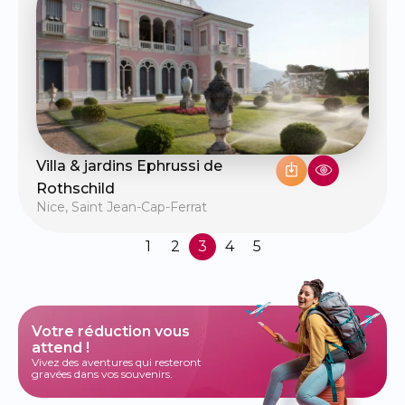
Villa & jardins Ephrussi de
Rothschild
Nice
,
Saint Jean-Cap-Ferrat
1
2
3
4
5
Votre réduction vous
attend !
Vivez des aventures qui resteront
gravées dans vos souvenirs.