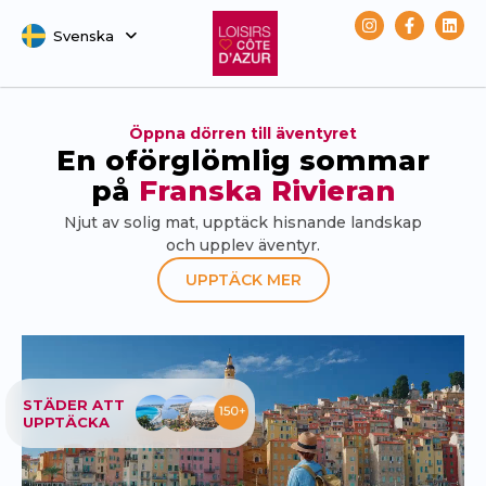
Svenska
Русский
Öppna dörren till äventyret
En oförglömlig sommar
på
Franska Rivieran
Njut av solig mat, upptäck hisnande landskap
och upplev äventyr.
UPPTÄCK MER
STÄDER ATT
UPPTÄCKA