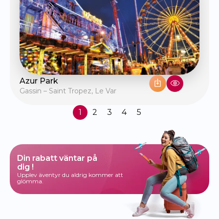
Azur Park
Gassin – Saint Tropez
,
Le Var
1
2
3
4
5
Din rabatt väntar på
dig !
Upplev äventyr du aldrig kommer att
glömma.