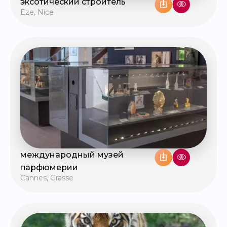
эксотический строитель
Eze
,
Nice
международный музей
парфюмерии
Cannes
,
Grasse