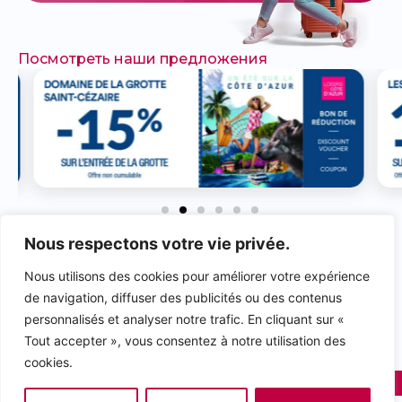
Посмотреть наши предложения
Nous respectons votre vie privée.
НЕ ЗАБУДЬТЕ
ОСТАВИТЬ ОТЗЫВ И
Nous utilisons des cookies pour améliorer votre expérience
ПОСТАВИТЬ ЛАЙК
de navigation, diffuser des publicités ou des contenus
НАШИМ СТРАНИЦАМ!
personnalisés et analyser notre trafic. En cliquant sur «
Tout accepter », vous consentez à notre utilisation des
rivieraloisirs.com
rivieraloisirs.pro
cookies.
2025 © Riviera Loisirs Communication
Powered by as.agency