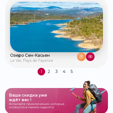
Озеро Сен-Касьен
Le Var
,
Pays de Fayence
1
2
3
4
5
Ваша скидка уже
ждёт вас !
Испытайте приключения, которые
останутся в памяти надолго.