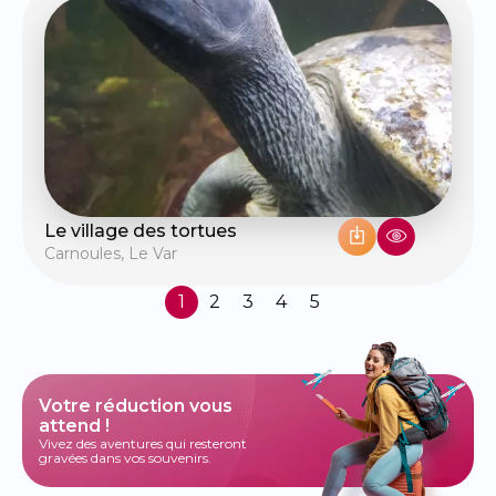
Le village des tortues
Carnoules
,
Le Var
1
2
3
4
5
Votre réduction vous
attend !
Vivez des aventures qui resteront
gravées dans vos souvenirs.