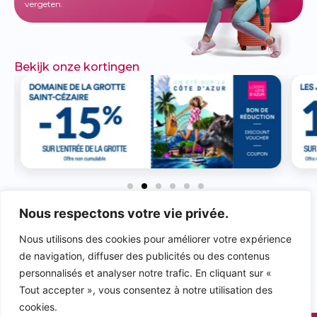
vergeten.
Bekijk onze kortingen
Nous respectons votre vie privée.
VERGEET NIET
EEN
BEOORDELING TE
Nous utilisons des cookies pour améliorer votre expérience
GEVEN & ONZE
de navigation, diffuser des publicités ou des contenus
PAGINA'S TE LIKEN!
personnalisés et analyser notre trafic. En cliquant sur «
Tout accepter », vous consentez à notre utilisation des
rivieraloisirs.com
rivieraloisirs.pro
cookies.