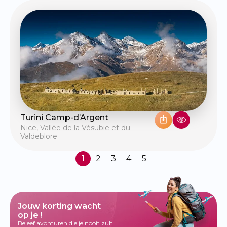
Turini Camp-d’Argent
Nice
,
Vallée de la Vésubie et du
Valdeblore
1
2
3
4
5
Jouw korting wacht
op je !
Beleef avonturen die je nooit zult