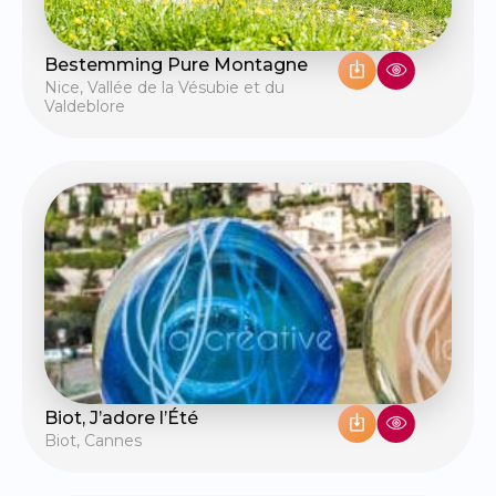
Bestemming Pure Montagne
Nice
,
Vallée de la Vésubie et du
Valdeblore
Biot, J’adore l’Été
Biot
,
Cannes